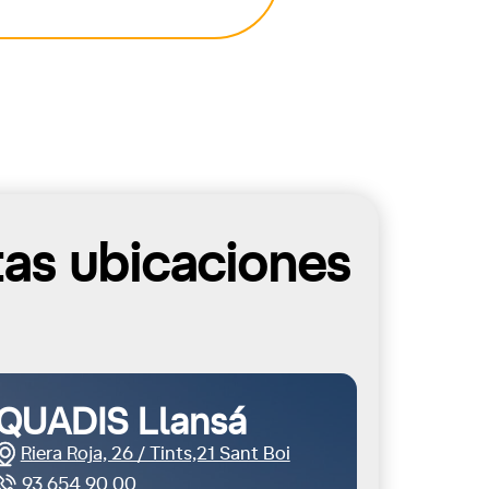
tas ubicaciones
QUADIS Llansá
Riera Roja, 26 / Tints,21 Sant Boi
93 654 90 00