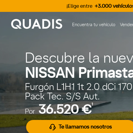
¡Elige entre
+3.000 vehículo
Encuentra tu vehículo
Vender
Descubre la nue
NISSAN Primasta
Furgón L1H1 1t 2.0 dCi 17
Pack Tec. S/S Aut.
1
36.520 €
Por
Te llamamos nosotros