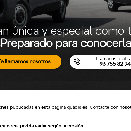
an única y especial como t
Preparado para conocerl
Llámanos gratis 
Te llamamos nosotros
93 755 82 94
ones publicadas en esta página quadis.es. Contacte con nosotr
lo real podría variar según la versión.