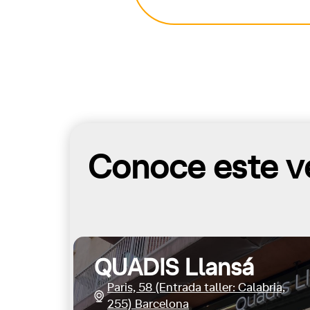
Conoce este ve
QUADIS Llansá
Paris, 58 (Entrada taller: Calabria,
255) Barcelona