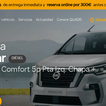
s
de entrega inmediata y
reserva online por 300€
antes d
Dónd
 vehículo
Servicios
Actualidad
Conoce QUADIS
va
r
DIÉSEL
0 Comfort 5p Pta Izq. Chapa +