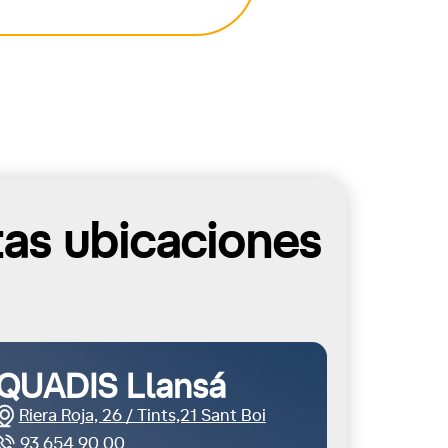
tas ubicaciones
QUADIS Llansá
Riera Roja, 26 / Tints,21 Sant Boi
93 654 90 00