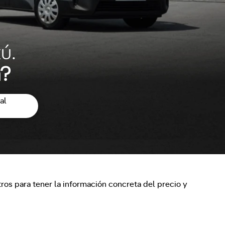
ú.
a?
al
os para tener la información concreta del precio y