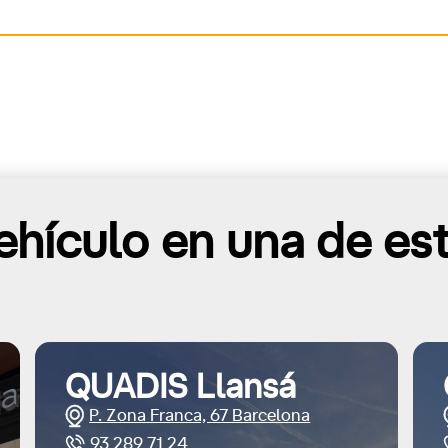
hículo en una de es
QUADIS Llansá
P. Zona Franca, 67 Barcelona
93 289 71 24