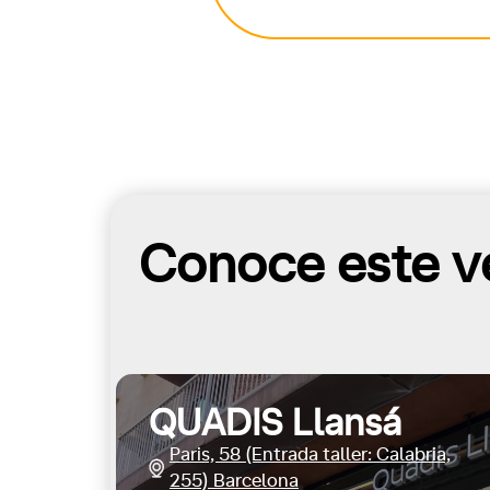
Conoce este ve
QUADIS Llansá
Paris, 58 (Entrada taller: Calabria,
255) Barcelona