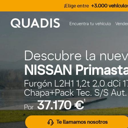
¡Elige entre
+3.000 vehículo
Encuentra tu vehículo
Vender
Descubre la nue
NISSAN Primasta
Furgón L2H1 1,2t 2.0 dCi 
Chapa+Pack Tec. S/S Aut.
1
37.170 €
Por
Te llamamos nosotros