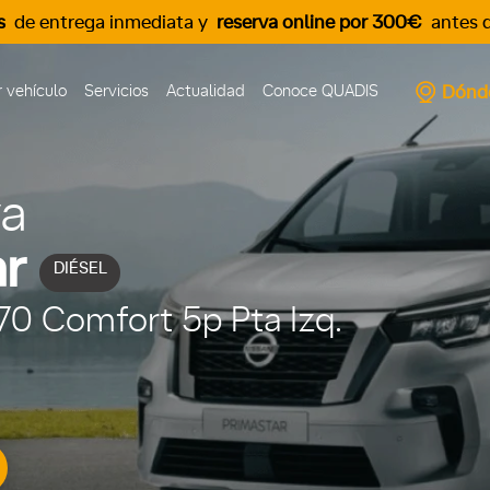
s
de entrega inmediata y
reserva online por 300€
antes d
Dónd
 vehículo
Servicios
Actualidad
Conoce QUADIS
va
r
DIÉSEL
170 Comfort 5p Pta Izq.