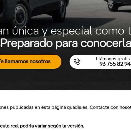
an única y especial como t
Preparado para conocerl
Llámanos gratis 
Te llamamos nosotros
93 755 82 94
ones publicadas en esta página quadis.es. Contacte con nosotr
lo real podría variar según la versión.