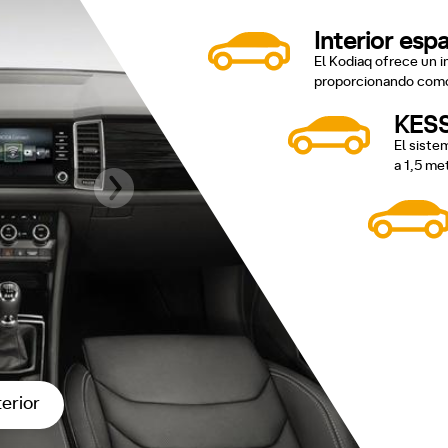
Interior esp
El Kodiaq ofrece un i
proporcionando comod
KES
El siste
a 1,5 met
terior