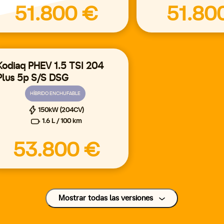
51.800 €
51.80
Kodiaq PHEV 1.5 TSI 204
Plus 5p S/S DSG
HÍBRIDO ENCHUFABLE
150kW (204CV)
1.6 L / 100 km
53.800 €
Mostrar todas las versiones