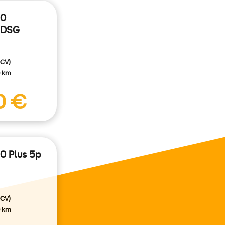
50
S DSG
0CV)
0 km
er más
0 €
50 Plus 5p
0CV)
0 km