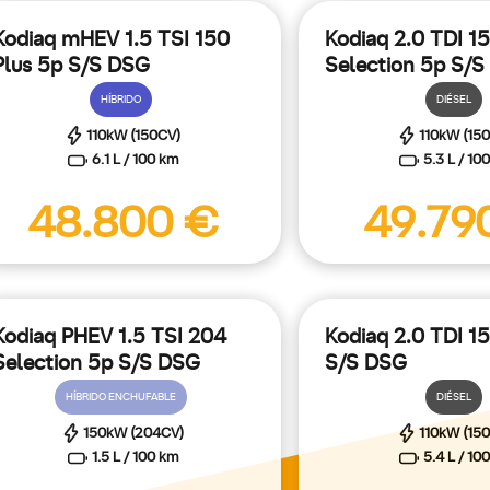
Kodiaq mHEV 1.5 TSI 150
Kodiaq 2.0 TDI 1
Plus 5p S/S DSG
Selection 5p S/
HÍBRIDO
DIÉSEL
110kW (150CV)
110kW (15
6.1 L / 100 km
5.3 L / 10
neficios del
Plan Auto+
por la compra de vehículos eco.
Sab
48.800 €
49.79
Kodiaq PHEV 1.5 TSI 204
Kodiaq 2.0 TDI 1
Selection 5p S/S DSG
S/S DSG
HÍBRIDO ENCHUFABLE
DIÉSEL
150kW (204CV)
110kW (15
1.5 L / 100 km
5.4 L / 10