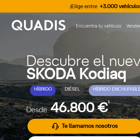
¡Elige entre
+3.000 vehículo
Encuentra tu vehículo
Vender
Descubre el nue
SKODA Kodiaq
HÍBRIDO
DIÉSEL
HÍBRIDO ENCHUFABL
1
46.800 €
Desde
Te llamamos nosotros