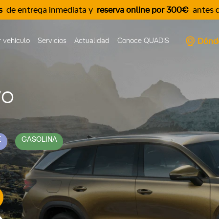
s
de entrega inmediata y
reserva online por 300€
antes d
Dónd
 vehículo
Servicios
Actualidad
Conoce QUADIS
vo
E
GASOLINA