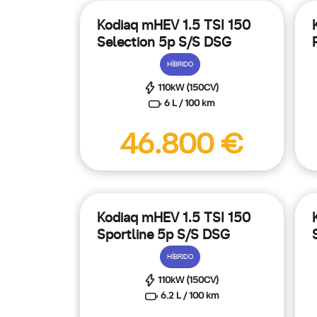
Kodiaq mHEV 1.5 TSI 150
Selection 5p S/S DSG
HÍBRIDO
110kW (150CV)
6 L / 100 km
Conoce los be
46.800 €
Kodiaq mHEV 1.5 TSI 150
Sportline 5p S/S DSG
HÍBRIDO
110kW (150CV)
6.2 L / 100 km