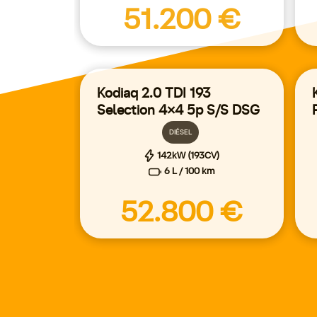
51.200 €
Kodiaq 2.0 TDI 193
Selection 4x4 5p S/S DSG
DIÉSEL
142kW (193CV)
6 L / 100 km
52.800 €