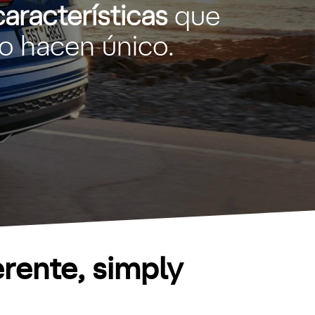
características
que
lo hacen único.
erente, simply