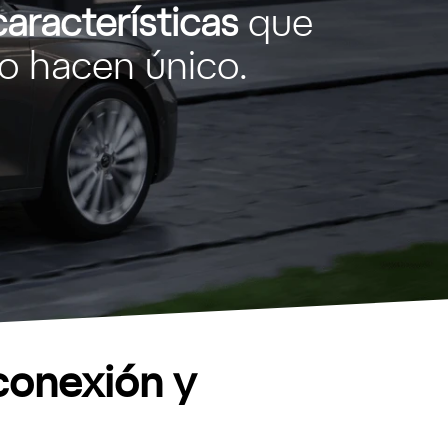
características
que
lo hacen único.
conexión y