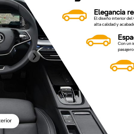
Elegancia r
El diseño interior de
alta calidad y acabad
Espac
Con un i
pasajero
terior