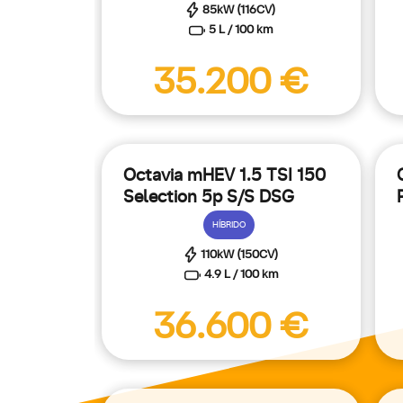
85kW (116CV)
5 L / 100 km
35.200 €
Octavia mHEV 1.5 TSI 150
Selection 5p S/S DSG
HÍBRIDO
110kW (150CV)
4.9 L / 100 km
36.600 €