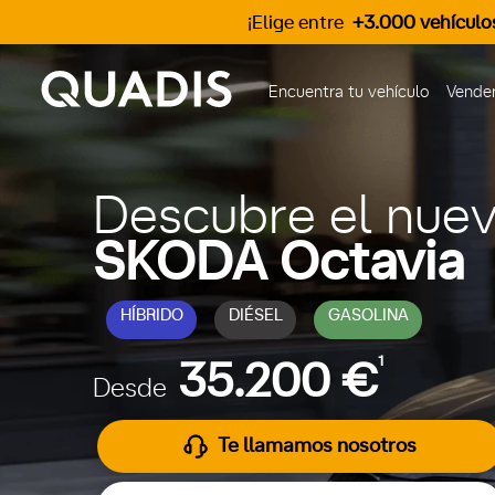
¡Elige entre
+3.000 vehículo
Encuentra tu vehículo
Vender
Descubre el nue
SKODA Octavia
HÍBRIDO
DIÉSEL
GASOLINA
1
35.200 €
Desde
Te llamamos nosotros