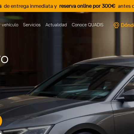
s
de entrega inmediata y
reserva online por 300€
antes d
Dónd
 vehículo
Servicios
Actualidad
Conoce QUADIS
vo