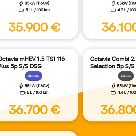
85kW (116CV)
85kW (116
5.1 L / 100 km
4.3 L / 10
35.900 €
36.10
Octavia mHEV 1.5 TSI 116
Octavia Combi 2.
Plus 5p S/S DSG
Selection 5p S/S
HÍBRIDO
DIÉSEL
85kW (116CV)
85kW (116
5 L / 100 km
4.4 L / 10
36.700 €
36.80