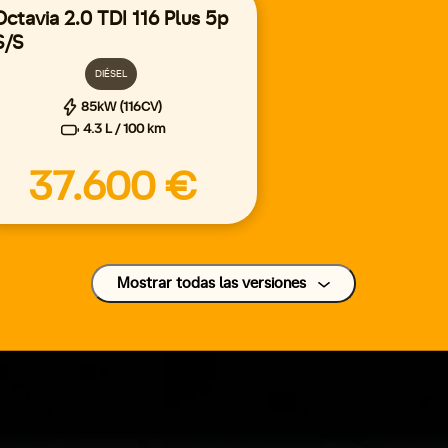
Octavia 2.0 TDI 116 Plus 5p
S/S
DIÉSEL
85kW (116CV)
4.3 L / 100 km
37.600 €
Mostrar todas las versiones