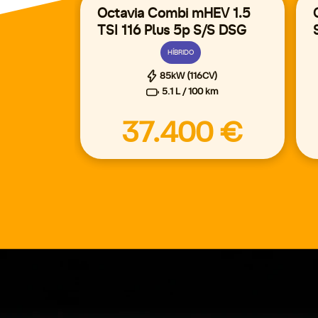
Octavia Combi mHEV 1.5
TSI 116 Plus 5p S/S DSG
HÍBRIDO
85kW (116CV)
5.1 L / 100 km
37.400 €