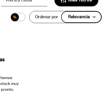
Precio y Cuota
Ordenar por
Relevancia
as
o hemos
 stock muy
pronto.