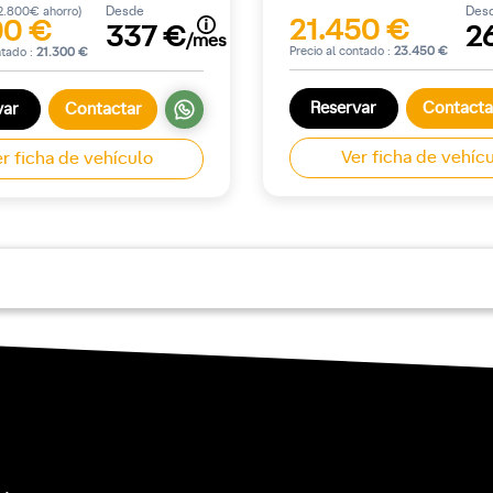
Desde
Des
2.800€ ahorro)
21.450 €
00 €
337 €
2
/mes
Precio al contado :
23.450 €
ntado :
21.300 €
Reservar
Contacta
var
Contactar
Ver ficha de vehíc
r ficha de vehículo