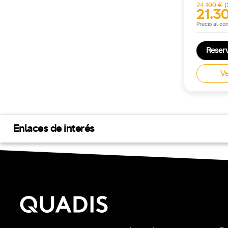
24.100 €
(
21.3
Precio al co
Reser
Ve
Enlaces de interés