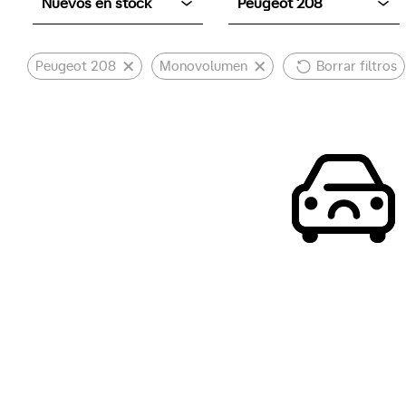
Nuevos en stock
Peugeot 208
Peugeot 208
Monovolumen
Borrar filtros