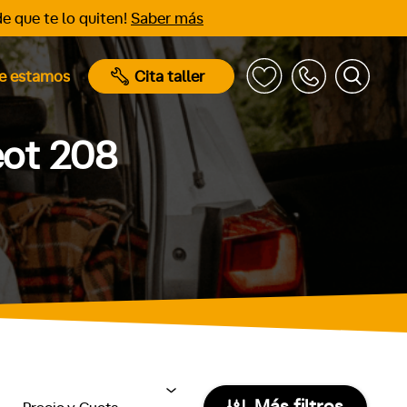
e que te lo quiten!
Saber más
e estamos
Cita taller
eot 208
Más filtros