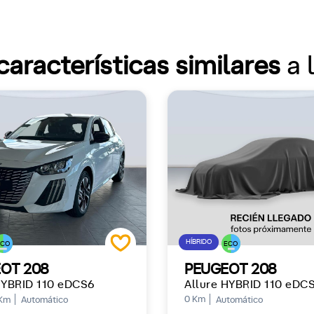
características similares
a 
HÍBRIDO
ECO
ECO
OT 208
PEUGEOT 208
HYBRID 110 eDCS6
Allure HYBRID 110 eDC
0 Km
Km
Automático
Automático