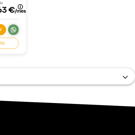
de
63 €
/mes
r
ulo