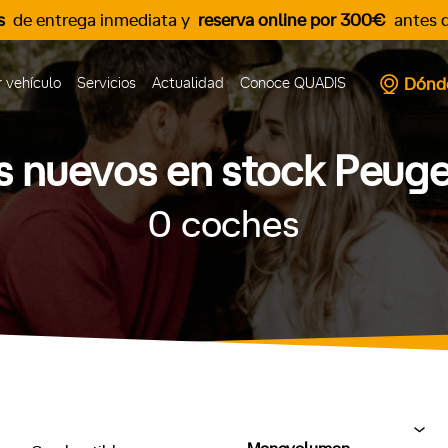
s
de entrega inmediata y
reserva online por 300€
antes d
Dónd
 vehículo
Servicios
Actualidad
Conoce QUADIS
 nuevos en stock Peug
0
coches