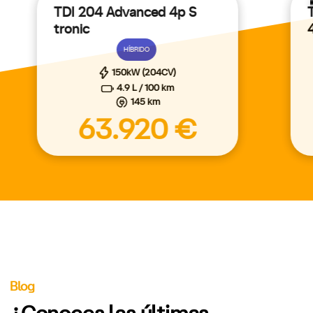
TDI 204 Advanced 4p S
tronic
HÍBRIDO
150kW (204CV)
4.9 L / 100 km
145 km
63.920 €
Blog