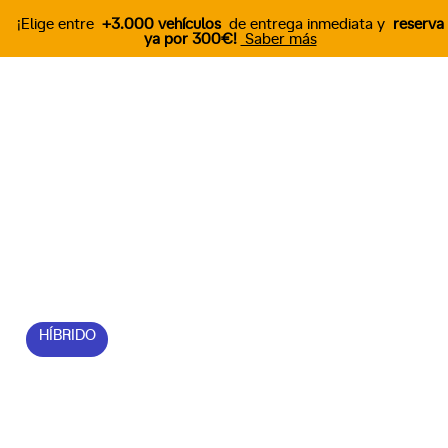
¡Elige entre
+3.000 vehículos
de entrega inmediata y
reserva
ya por 300€!
Saber más
Descubre el nuevo
AUDI A6
A6 TDI 299 S Line quattro 4p
S tronic
HÍBRIDO