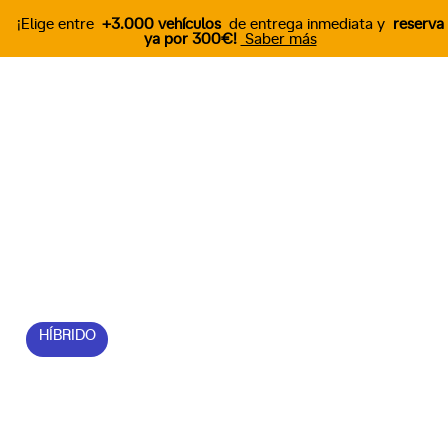
¡Elige entre
+3.000 vehículos
de entrega inmediata y
reserva
ya por 300€!
Saber más
Descubre el nuevo
AUDI A6
TDI 204 Advanced 4p S
tronic
HÍBRIDO