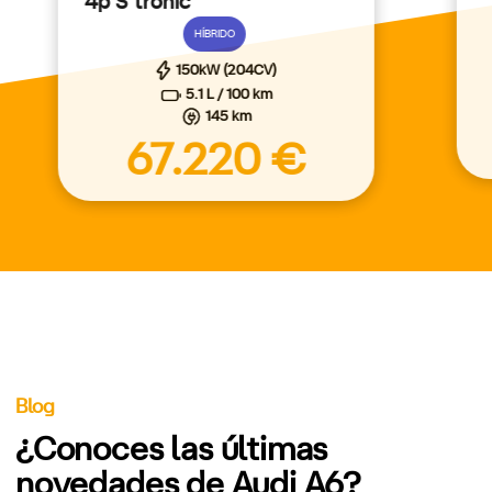
4p S tronic
HÍBRIDO
150kW (204CV)
5.1 L / 100 km
145 km
67.220 €
Blog
¿Conoces las últimas
novedades de Audi A6?