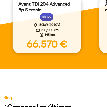
Avant TDI 204 Advanced
5p S tronic
HÍBRIDO
150kW (204CV)
5 L / 100 km
145 km
66.570 €
Blog