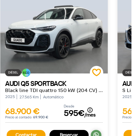
DIÉSEL
DIÉSEL
ECO
AUDI Q5 SPORTBACK
AUDI
Black line TDI quattro 150 kW (204 CV) S tronic
2025
2025
27.565 Km
Automático
Desde
68.900 €
56.
595€
/mes
Precio al contado:
69.900 €
Precio a
Contactar
Reservar
C