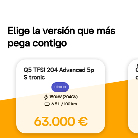
Elige la versión que más
pega contigo
Q5 TFSI 204 Advanced 5p
S tronic
Conoce los beneficios del
Plan Auto+
por
HÍBRIDO
la compra de vehículos eco.
Saber más
150kW (204CV)
6.5 L / 100 km
63.000 €