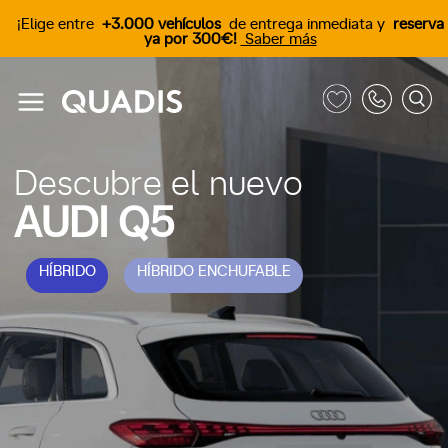
¡Elige entre
+3.000 vehículos
de entrega inmediata y
reserva
ya por 300€!
Saber más
Descubre el nuevo
AUDI Q5
HÍBRIDO
HÍBRIDO ENCHUFABLE