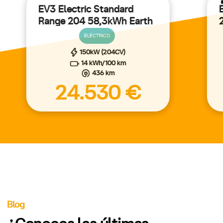
EV3 Electric Standard
Range 204 58,3kWh Earth
5p Aut.
ELÉCTRICO
150kW (204CV)
14 kWh/100 km
436 km
24.530 €
Blog