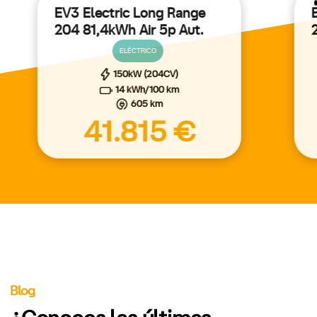
EV3 Electric Long Range
204 81,4kWh Air 5p Aut.
ELÉCTRICO
150kW (204CV)
14 kWh/100 km
605 km
41.815 €
Blog