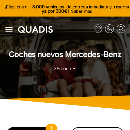
¡Elige entre
+3.000 vehículos
de entrega inmediata y
reserva
ya por 300€!
Saber más
Coches nuevos Mercedes-Benz
28
coches
1