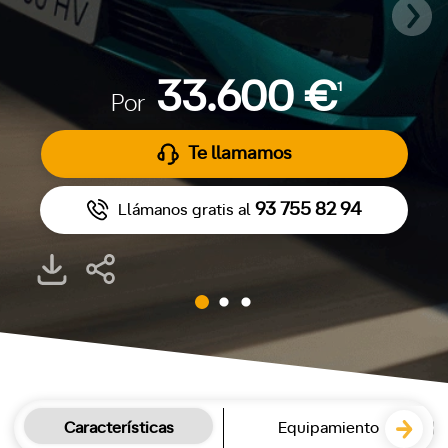
33.600 €
1
Por
Te llamamos
93 755 82 94
Llámanos gratis al
Características
Equipamiento