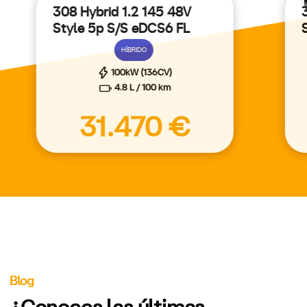
308 Hybrid 1.2 145 48V
Style 5p S/S eDCS6 FL
HÍBRIDO
100kW (136CV)
4.8 L / 100 km
31.470 €
Blog