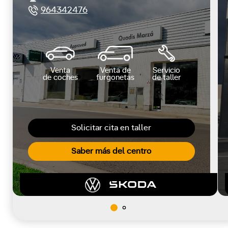
964342476
Venta
Venta de
Servicio
de coches
furgonetas
de taller
Solicitar cita en taller
Saber más del centro