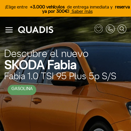
¡Elige entre
+3.000 vehículos
de entrega inmediata y
reserva
ya por 300€!
Saber más
Descubre el nuevo
SKODA Fabia
Fabia 1.0 TSI 95 Plus 5p S/S
GASOLINA