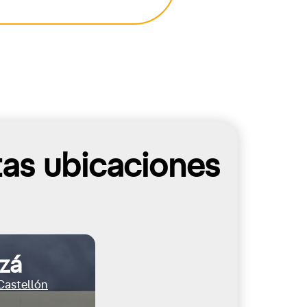
tas ubicaciones
zá
 Castellón