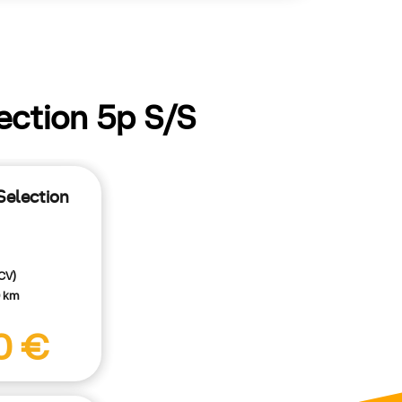
ection 5p S/S
 Selection
CV)
0 km
0 €