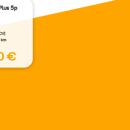
 Plus 5p
CV)
0 km
0 €