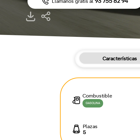
93 755 82 94
Llámanos gratis al
Características
Combustible
GASOLINA
Plazas
5