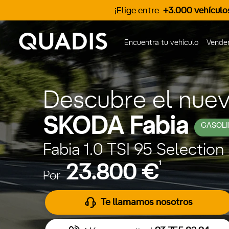
¡Elige entre
+3.000 vehículo
Encuentra tu vehículo
Vender
Descubre el nue
SKODA Fabia
GASOLI
Fabia 1.0 TSI 95 Selection
1
23.800 €
Por
Te llamamos nosotros