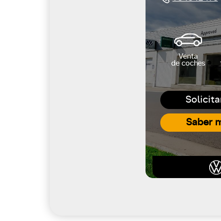
Venta
de coches
Solicita
Saber m