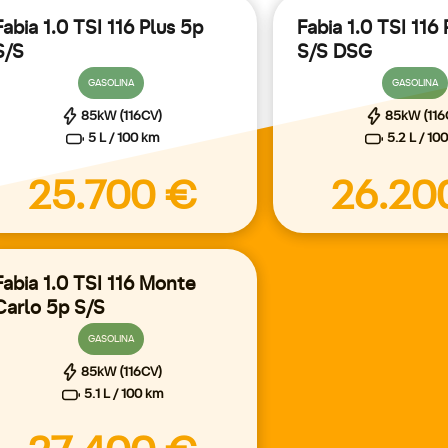
Fabia 1.0 TSI 116 Plus 5p
Fabia 1.0 TSI 116
S/S
S/S DSG
GASOLINA
GASOLINA
85kW (116CV)
85kW (116
5 L / 100 km
5.2 L / 10
25.700 €
26.20
Fabia 1.0 TSI 116 Monte
Carlo 5p S/S
GASOLINA
85kW (116CV)
5.1 L / 100 km