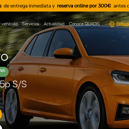
s
de entrega inmediata y
reserva online por 300€
antes d
Dónd
 vehículo
Servicios
Actualidad
Conoce QUADIS
vo
NA
 5p S/S