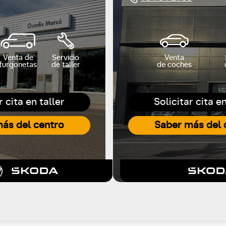
Venta de
Servicio
Venta
furgonetas
de taller
de coches
r cita en taller
Solicitar cita en
ás del centro
Saber más del 