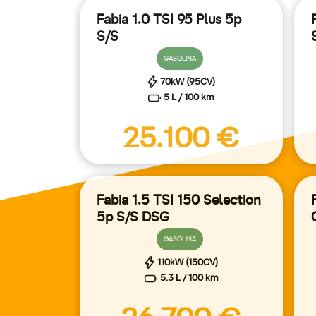
Fabia 1.0 TSI 95 Plus 5p
S/S
GASOLINA
70kW (95CV)
5 L / 100 km
25.100 €
Fabia 1.5 TSI 150 Selection
5p S/S DSG
GASOLINA
110kW (150CV)
5.3 L / 100 km