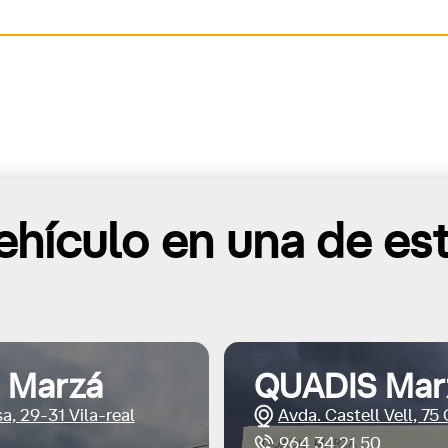
hículo en una de es
 Marzá
QUADIS Mar
a, 29-31 Vila-real
Avda. Castell Vell, 75
964 34 21 50