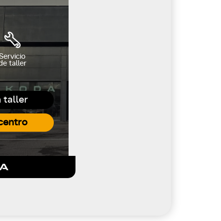
Servicio
de taller
 taller
centro