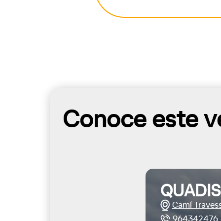
Conoce este ve
QUADIS
Camí Travess
964342476