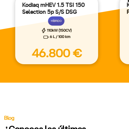
Kodiaq mHEV 1.5 TSI 150
Selection 5p S/S DSG
HÍBRIDO
110kW (150CV)
6 L / 100 km
46.800 €
Blog