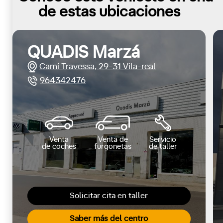
de estas ubicaciones
QUADIS Marzá
Camí Travessa, 29-31 Vila-real
964342476
Venta
Venta de
Servicio
de coches
furgonetas
de taller
Solicitar cita en taller
Saber más del centro