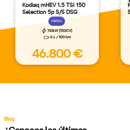
Kodiaq mHEV 1.5 TSI 150
Selection 5p S/S DSG
HÍBRIDO
110kW (150CV)
6 L / 100 km
46.800 €
Blog