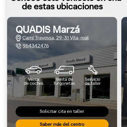
de estas ubicaciones
QUADIS Marzá
Camí Travessa, 29-31 Vila-real
964342476
Venta
Venta de
Servicio
de coches
furgonetas
de taller
Solicitar cita en taller
Saber más del centro