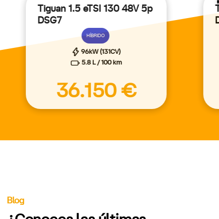
Tiguan 1.5 eTSI 130 48V 5p
DSG7
HÍBRIDO
96kW (131CV)
5.8 L / 100 km
36.150 €
Blog