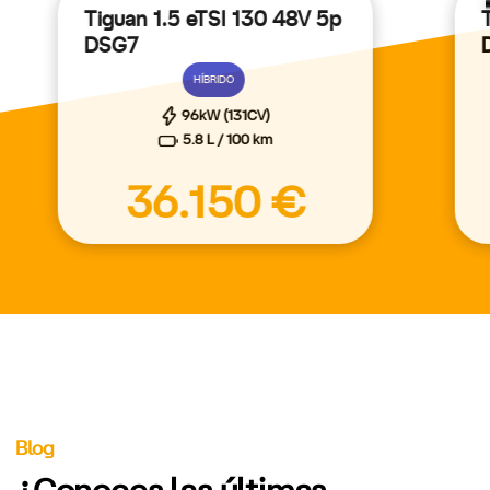
Tiguan 1.5 eTSI 130 48V 5p
DSG7
HÍBRIDO
96kW (131CV)
5.8 L / 100 km
36.150 €
Blog