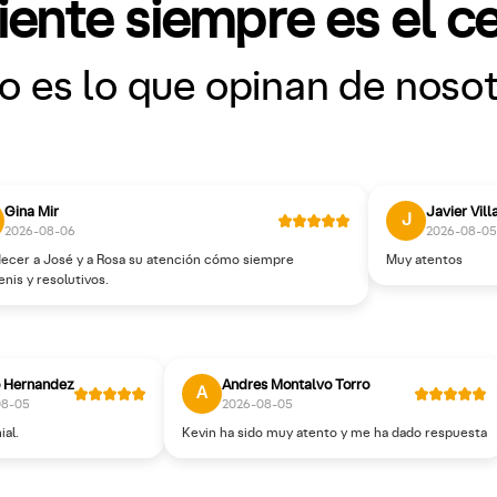
liente siempre es el c
o es lo que opinan de noso
Gina Mir
Javier Vill
J
2026-08-06
2026-08-05
ecer a José y a Rosa su atención cómo siempre
Muy atentos
enis y resolutivos.
 Hernandez
Andres Montalvo Torro
A
08-05
2026-08-05
ial.
Kevin ha sido muy atento y me ha dado respuesta