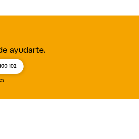
de ayudarte.
100 102
nes