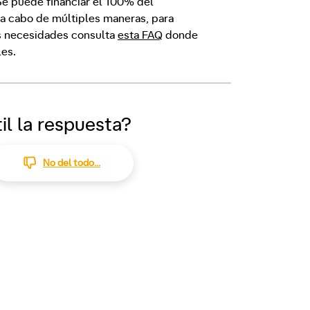
 Se puede financiar el 100% del
r a cabo de múltiples maneras, para
us necesidades consulta
esta FAQ
donde
les.
il la respuesta?
No del todo...