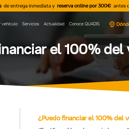
s
de entrega inmediata y
reserva online por 300€
antes d
Dónd
 vehículo
Servicios
Actualidad
Conoce QUADIS
inanciar el 100% del 
¿Puedo financiar el 100% del 