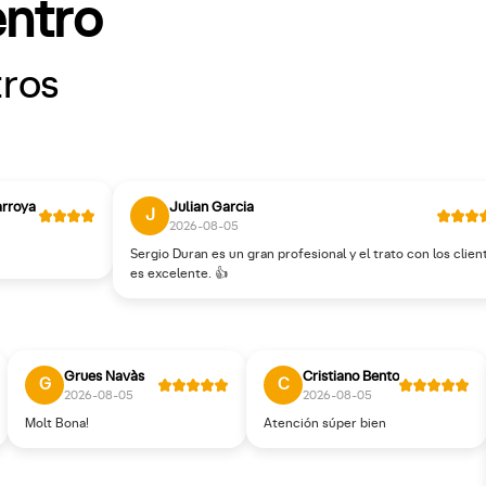
entro
tros
arroya
Julian Garcia
J
2026-08-05
Sergio Duran es un gran profesional y el trato con los clien
es excelente. 👍
Grues Navàs
Cristiano Bento
G
C
2026-08-05
2026-08-05
Molt Bona!
Atención súper bien