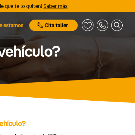
e que te lo quiten!
Saber más
e estamos
Cita taller
vehículo?
vehículo?