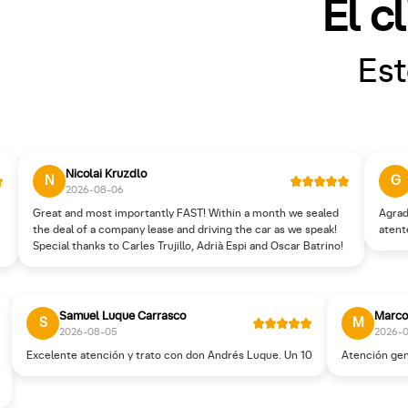
El c
Est
Nicolai Kruzdlo
N
G
2026-08-06
Great and most importantly FAST! Within a month we sealed
Agrad
the deal of a company lease and driving the car as we speak!
atent
Special thanks to Carles Trujillo, Adrià Espi and Oscar Batrino!
Samuel Luque Carrasco
Marco
S
M
2026-08-05
2026-
Excelente atención y trato con don Andrés Luque. Un 10
Atención gen