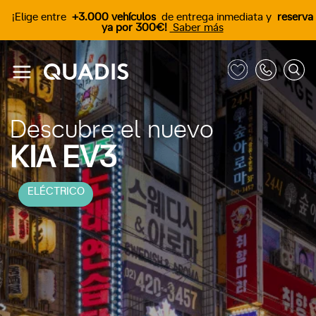
¡Elige entre
+3.000 vehículos
de entrega inmediata y
reserva
ya por 300€!
Saber más
Descubre el nuevo
KIA EV3
ELÉCTRICO