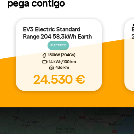
pega contigo
EV3 Electric Standard
Range 204 58,3kWh Earth
5p Aut.
ELÉCTRICO
150kW (204CV)
14 kWh/100 km
436 km
24.530 €