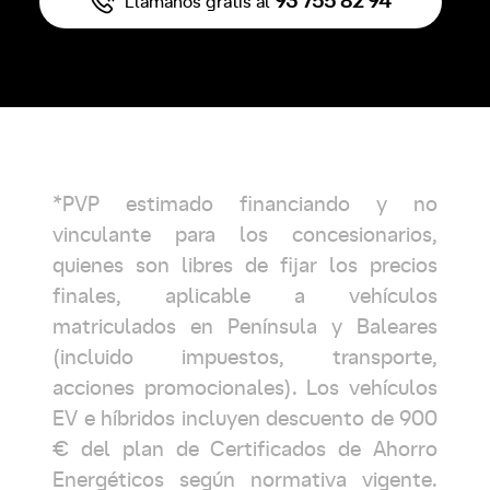
93 755 82 94
Llámanos gratis al
*PVP estimado financiando y no
vinculante para los concesionarios,
quienes son libres de fijar los precios
finales, aplicable a vehículos
matriculados en Península y Baleares
(incluido impuestos, transporte,
acciones promocionales). Los vehículos
EV e híbridos incluyen descuento de 900
€ del plan de Certificados de Ahorro
Energéticos según normativa vigente.