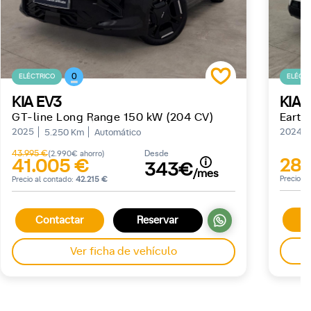
0
ELÉCTRICO
ELÉCTR
KIA EV3
KIA 
GT-line Long Range 150 kW (204 CV)
Earth
2025
2024
5.250 Km
Automático
43.995 €
Desde
(2.990€ ahorro)
28.
41.005 €
343€
/mes
Precio a
Precio al contado:
42.215 €
C
Contactar
Reservar
Ver ficha de vehículo