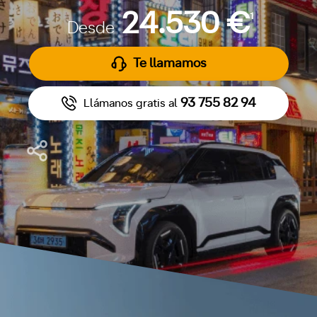
24.530 €
1
Desde
Te llamamos
93 755 82 94
Llámanos gratis al