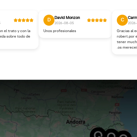
David Monzon
D
C
5
2026-08-05
2026
 el trato y con la
Unos profesionales
Gracias al 
bida sobre todo de
robert.por 
tener mucha
.os merecei