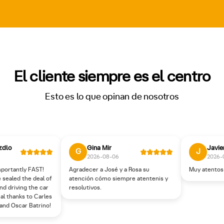
El cliente siempre es el centro
Esto es lo que opinan de nosotros
zdlo
Gina Mir
Javie
G
J
2026-08-06
2026-
portantly FAST!
Agradecer a José y a Rosa su
Muy atentos
 sealed the deal of
atención cómo siempre atentenis y
nd driving the car
resolutivos.
al thanks to Carles
i and Oscar Batrino!