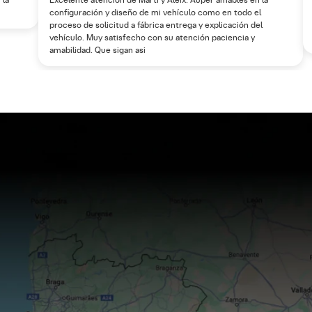
 la
Excelente atención de Martí y Aleix. Auper amables en la
configuración y diseño de mi vehículo como en todo el
proceso de solicitud a fábrica entrega y explicación del
vehículo. Muy satisfecho con su atención paciencia y
amabilidad. Que sigan asi