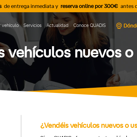
s
de entrega inmediata y
reserva online por 300€
antes d
Dónd
 vehículo
Servicios
Actualidad
Conoce QUADIS
s vehículos nuevos o
¿Vendéis vehículos nuevos o u