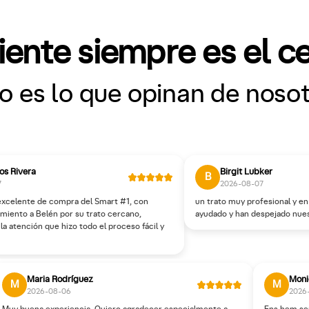
liente siempre es el c
o es lo que opinan de noso
ios Rivera
Birgit Lubker
B
7
2026-08-07
excelente de compra del Smart #1, con
un trato muy profesional y e
miento a Belén por su trato cercano,
ayudado y han despejado nue
 la atención que hizo todo el proceso fácil y
Maria Rodríguez
Moni
M
M
2026-08-06
2026