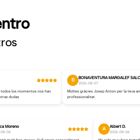
entro
tros
BONAVENTURA MARGALEF SALO
B
2026-08-07
n todos los momentos nos han
Moltes gràcies Josep Anton per la teva am
stras dudas
professionalitat.
ca Moreno
Albert D.
A
-08-06
2026-08-06