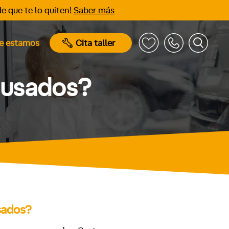
e que te lo quiten!
Saber más
e estamos
Cita taller
 usados?
sados?