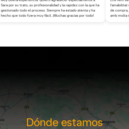
Muy buena experiencia. Quiero agradecer especialmente a
Ens hem sen
Sara por su trato, su profesionalidad y la rapidez con la que ha
l’amabilitat
gestionado todo el proceso. Siempre ha estado atenta y ha
de compra, 
hecho que todo fuera muy fácil. ¡Muchas gracias por todo!
amb molta r
Dónde estamos