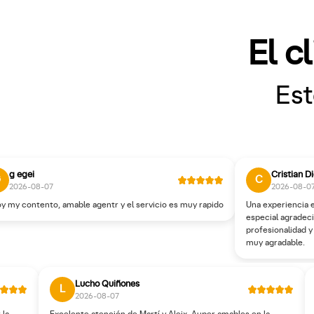
El c
Est
g egei
Cristian D
G
C
2026-08-07
2026-08-0
y my contento, amable agentr y el servicio es muy rapido
Una experiencia 
especial agradeci
profesionalidad y
muy agradable.
Lucho Quiñones
L
2026-08-07