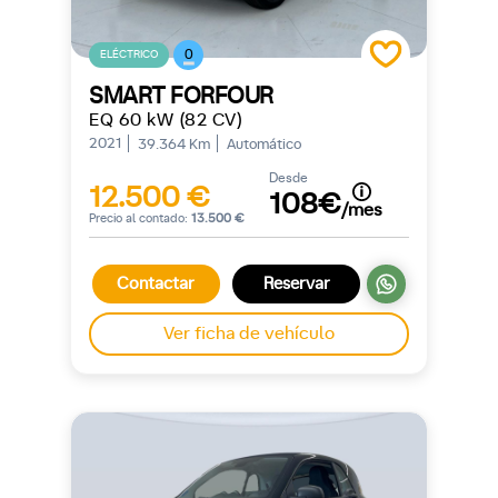
0
ELÉCTRICO
SMART FORFOUR
EQ 60 kW (82 CV)
2021
39.364 Km
Automático
Desde
12.500 €
108€
/mes
Precio al contado:
13.500 €
Contactar
Reservar
Ver ficha de vehículo