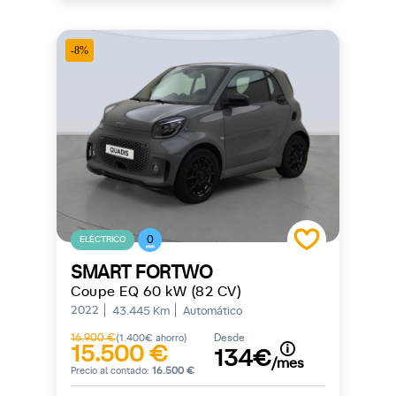
-8%
0
ELÉCTRICO
SMART FORTWO
Coupe EQ 60 kW (82 CV)
2022
43.445 Km
Automático
16.900 €
Desde
(1.400€ ahorro)
15.500 €
134€
/mes
Precio al contado:
16.500 €