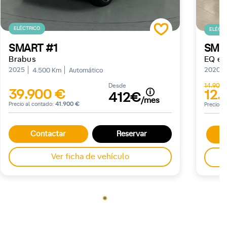
ELÉCTRICO
ELÉCTR
SMART #1
SMA
Brabus
EQ el
2025
2020
4.500 Km
Automático
Desde
14.900
39.900 €
12.
412€
/mes
Precio al contado:
41.900 €
Precio a
Contactar
Reservar
C
Ver ficha de vehículo