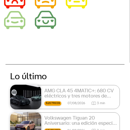
Lo último
AMG CLA 45 4MATIC+: 680 CV
eléctricos y tres motores de
flujo axial
07/08/2026
3 min
ELECTRICOS
Volkswagen Tiguan 20
Aniversario: una edición especial
por los 20 años del SUV