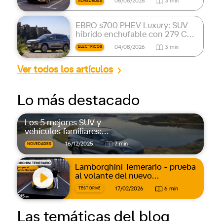
06/08/2026
3 min
NOVEDADES
EBRO s700 PHEV Luxury: SUV
híbrido enchufable con 279 CV
y 90 km de autonomía eléctrica
04/08/2026
3 min
ELECTRICOS
Ver todos los artículos
Lo más destacado
Los 5 mejores SUV y
vehículos familiares:
espacio, confort y
16/12/2025
7 min
NOVEDADES
versatilidad
Lamborghini Temerario - prueba
al volante del nuevo
superdeportivo de 920 CV
17/02/2026
6 min
TEST DRIVE
Las temáticas del blog