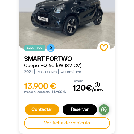
0
ELÉCTRICO
SMART FORTWO
Coupe EQ 60 kW (82 CV)
2021
30.000 Km
Automático
Desde
13.900 €
120€
/mes
Precio al contado:
14.900 €
Contactar
Reservar
Ver ficha de vehículo