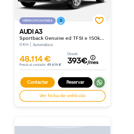
0
HÍBRIDO ENCHUFABLE
AUDI A3
Sportback Genuine ed TFSI e 150kW S tron
0 Km
Automático
Desde
48.114 €
393€
/mes
Precio al contado:
49.614 €
Contactar
Reservar
Ver ficha de vehículo