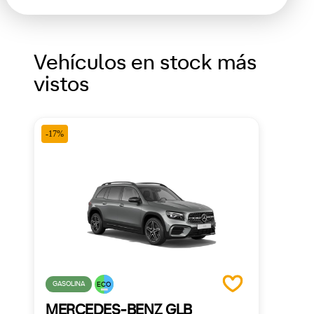
Vehículos en stock más
vistos
-17%
GASOLINA
ECO
MERCEDES-BENZ GLB