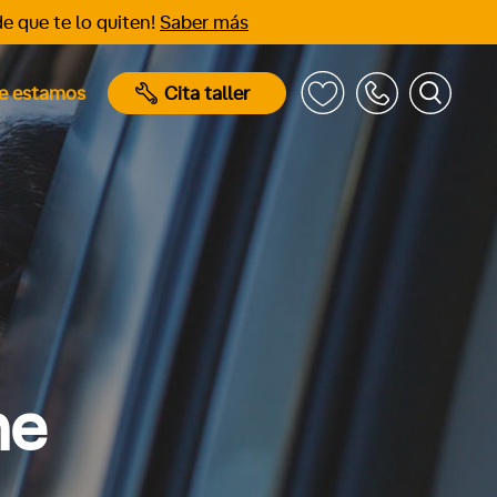
e que te lo quiten!
Saber más
e estamos
Cita taller
he