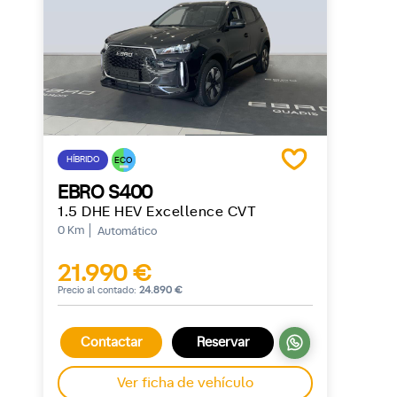
HÍBRIDO
ECO
EBRO S400
1.5 DHE HEV Excellence CVT
0 Km
Automático
21.990 €
Precio al contado:
24.890 €
Contactar
Reservar
Ver ficha de vehículo