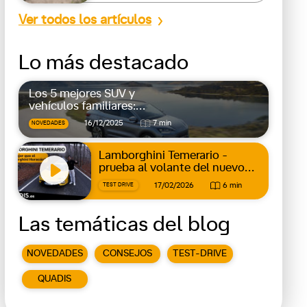
Ver todos los artículos
Lo más destacado
Los 5 mejores SUV y
vehículos familiares:
espacio, confort y
16/12/2025
7 min
NOVEDADES
versatilidad
Lamborghini Temerario -
prueba al volante del nuevo
superdeportivo de 920 CV
17/02/2026
6 min
TEST DRIVE
Las temáticas del blog
NOVEDADES
CONSEJOS
TEST-DRIVE
QUADIS