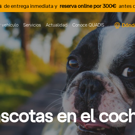
s
de entrega inmediata y
reserva online por 300€
antes d
Dónd
 vehículo
Servicios
Actualidad
Conoce QUADIS
scotas en el coc