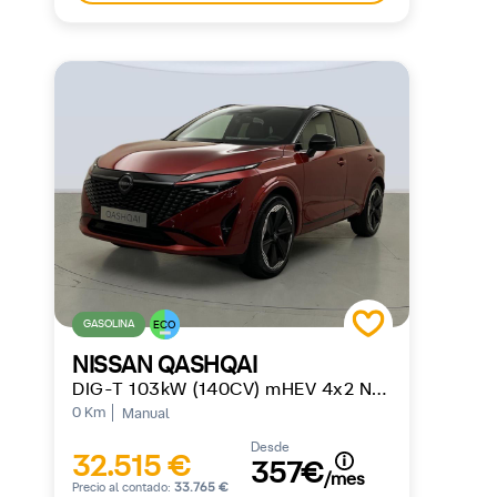
GASOLINA
ECO
NISSAN QASHQAI
DIG-T 103kW (140CV) mHEV 4x2 N-Design
0 Km
Manual
Desde
32.515 €
357€
/mes
Precio al contado:
33.765 €