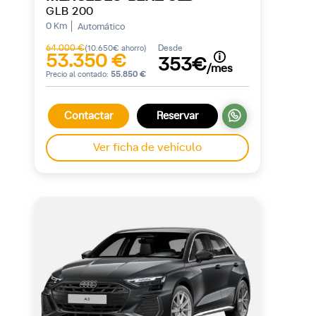
GLB 200
0 Km
Automático
64.000 €
Desde
(10.650€ ahorro)
53.350 €
353€
/mes
Precio al contado:
55.850 €
Contactar
Reservar
Ver ficha de vehículo